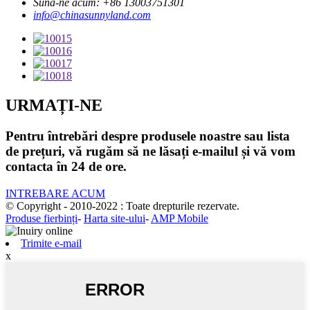
Sună-ne acum: +86 13003751301
info@chinasunnyland.com
URMAȚI-NE
Pentru întrebări despre produsele noastre sau lista
de prețuri, vă rugăm să ne lăsați e-mailul și vă vom
contacta în 24 de ore.
INTREBARE ACUM
© Copyright - 2010-2022 : Toate drepturile rezervate.
Produse fierbinți
-
Harta site-ului
-
AMP Mobile
Trimite e-mail
x