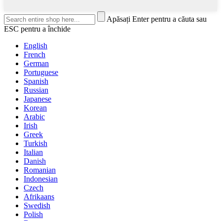
Apăsați Enter pentru a căuta sau
ESC pentru a închide
English
French
German
Portuguese
Spanish
Russian
Japanese
Korean
Arabic
Irish
Greek
Turkish
Italian
Danish
Romanian
Indonesian
Czech
Afrikaans
Swedish
Polish