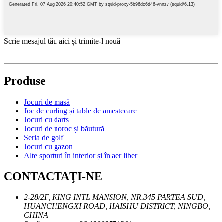
Scrie mesajul tău aici și trimite-l nouă
Produse
Jocuri de masă
Joc de curling și table de amestecare
Jocuri cu darts
Jocuri de noroc și băutură
Seria de golf
Jocuri cu gazon
Alte sporturi în interior și în aer liber
CONTACTAŢI-NE
2-28/2F, KING INTL MANSION, NR.345 PARTEA SUD,
HUANCHENGXI ROAD, HAISHU DISTRICT, NINGBO,
CHINA